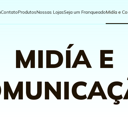
n
Contato
Produtos
Nossas Lojas
Seja um Franqueado
Midía e C
MIDÍA E
OMUNICAÇ