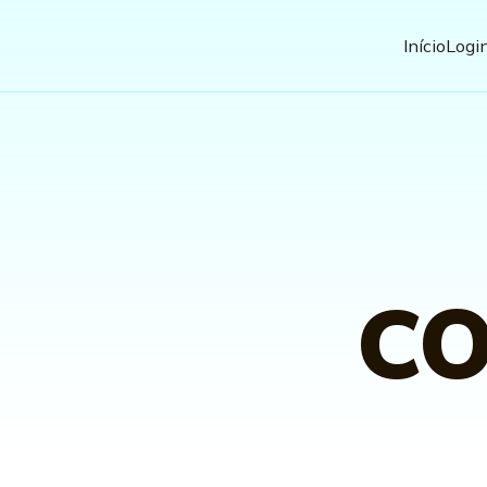
Início
Logi
C